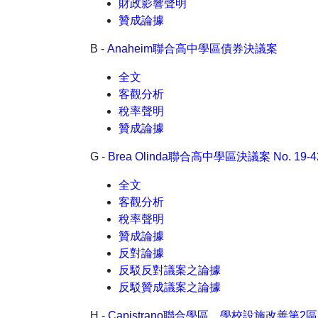
財政影響聲明
贊成論據
B -
Anaheim聯合高中學區債券決議案
全文
客觀分析
稅率聲明
贊成論據
G -
Brea Olinda聯合高中學區決議案 No. 19-4
全文
客觀分析
稅率聲明
贊成論據
反對論據
反駁反對議案之論據
反駁贊成議案之論據
H -
Capistrano聯合學區，學校設施改善第2區 (S