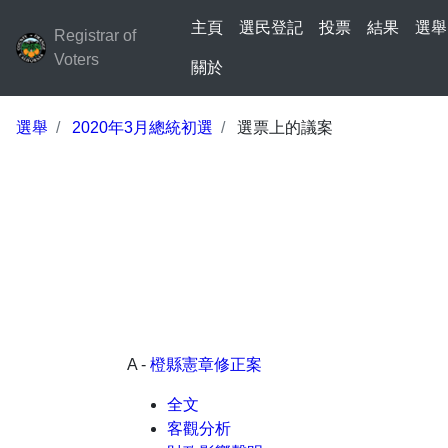
主頁
選民登記
投票
結果
選舉
Registrar of
Voters
關於
選舉
2020年3月總統初選
選票上的議案
A -
橙縣憲章修正案
全文
客觀分析