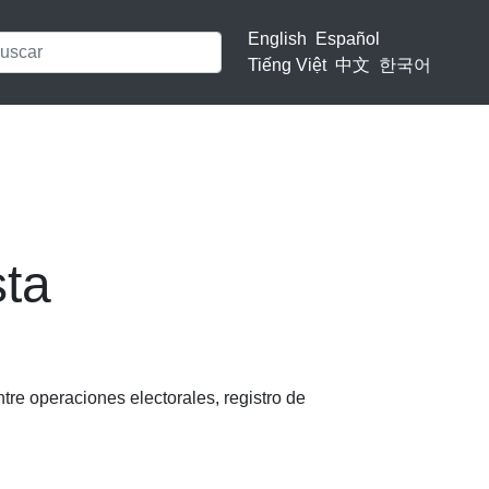
English
Español
Tiếng Việt
中文
한국어
sta
re operaciones electorales, registro de