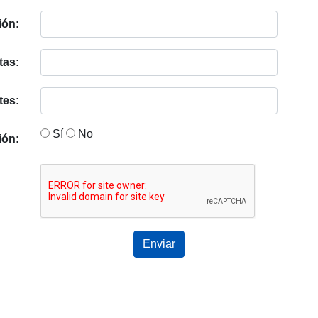
ión:
tas:
tes:
Sí
No
ión:
Enviar