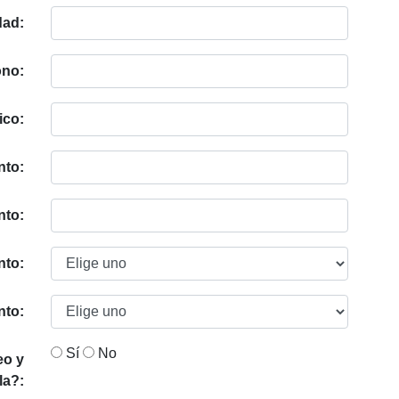
dad:
ono:
ico:
nto:
nto:
nto:
nto:
Sí
No
eo y
la?: