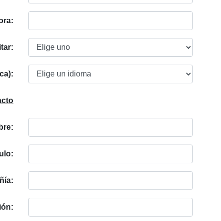
ora:
tar:
ca):
acto
re:
ulo:
ía:
ión: