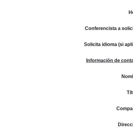
H
Conferencista a solici
Solicita idioma (si apli
Información de cont
Nomb
Tít
Compañ
Direcc