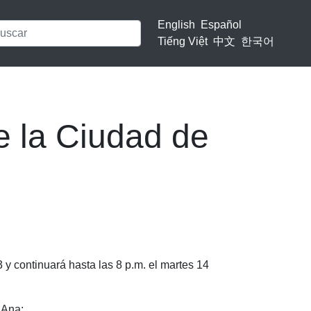
English
Español
Tiếng Việt
中文
한국어
e la Ciudad de
 y continuará hasta las 8 p.m. el martes 14
 Ana: