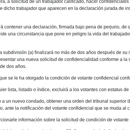
á, a solicitud de un trabajador calificado, hacer confidenciales
 de dicho trabajador que aparecen en la declaración jurada de in
erá contener una declaración, firmada bajo pena de perjurio, de 
iste una circunstancia que pone en peligro la vida del trabajado
a subdivisión (a) finalizará no más de dos años después de su i
resentar una nueva solicitud de confidencialidad conforme a la su
 de dos años.
que se le ha otorgado la condición de votante confidencial confo
ier lista, listado o índice, excluirá a los votantes con estatus de
 a un nuevo condado, obtener una orden del tribunal superior 
do, ante la notificación del votante confidencial que se muda al
rcionarle información sobre la solicitud de condición de votant