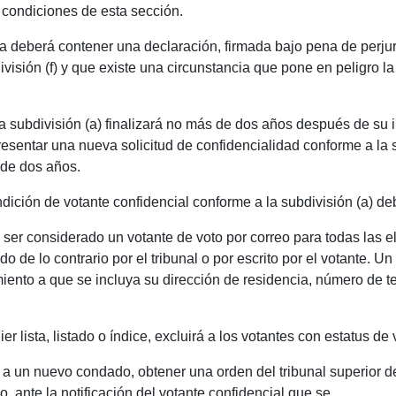
y condiciones de esta sección.
ica deberá contener una declaración, firmada bajo pena de perjur
visión (f) y que existe una circunstancia que pone en peligro la
a subdivisión (a) finalizará no más de dos años después de su i
resentar una nueva solicitud de confidencialidad conforme a la su
 de dos años.
ndición de votante confidencial conforme a la subdivisión (a) de
y ser considerado un votante de voto por correo para todas las 
o de lo contrario por el tribunal o por escrito por el votante. Un
iento a que se incluya su dirección de residencia, número de te
ier lista, listado o índice, excluirá a los votantes con estatus de
 a un nuevo condado, obtener una orden del tribunal superior 
o, ante la notificación del votante confidencial que se