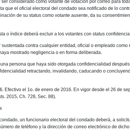
 y ser considerado como votante de votación por correo para tod
que el oficial electoral del condado sea notificado de lo contra
erminación de su status como votante ausente, da su consentimie
.
lista o índice deberá excluir a los votantes con status confidencia
sustentada contra cualquier entidad, oficial o empleado como r
 haya mostrado negligencia o en forma deliberada.
nguna persona que haya sido otorgada confidencialidad después qu
idencialidad retractando, invalidando, caducando o concluyendo 
. Efectivo el 1o. de enero de 2016. En vigor desde el 26 de se
ats. 2015, Ch. 728, Sec. 88).
a
l condado, un funcionario electoral del condado deberá, a solicit
 número de teléfono y la dirección de correo electrónico de dicho