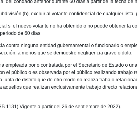
l del condado anterior durante 60 días a partir de la fecha de n
bdivisión (b), excluir al votante confidencial de cualquier lista,
cial si el nuevo votante no ha obtenido o no puede obtener la c
período de 60 días.
ncia contra ninguna entidad gubernamental o funcionario o emp
 sección, a menos que se demuestre negligencia grave o dolo.
ona empleada por o contratada por el Secretario de Estado o una 
on el público o es observada por el público realizando trabajo 
unta de distrito que de otro modo no realiza trabajo relaciona
a a aquellos que realizan exclusivamente trabajo directo relacio
SB 1131) Vigente a partir del 26 de septiembre de 2022).