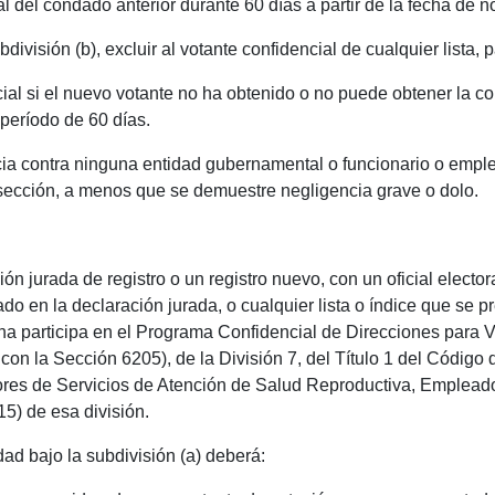
 del condado anterior durante 60 días a partir de la fecha de no
división (b), excluir al votante confidencial de cualquier lista, 
cial si el nuevo votante no ha obtenido o no puede obtener la c
período de 60 días.
ncia contra ninguna entidad gubernamental o funcionario o emp
 sección, a menos que se demuestre negligencia grave o dolo.
ón jurada de registro o un registro nuevo, con un oficial electo
o en la declaración jurada, o cualquier lista o índice que se pr
sona participa en el Programa Confidencial de Direcciones para
on la Sección 6205), de la División 7, del Título 1 del Código 
res de Servicios de Atención de Salud Reproductiva, Empleado
5) de esa división.
ad bajo la subdivisión (a) deberá: