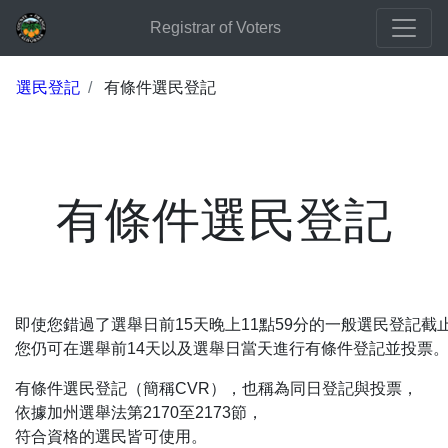
Registrar of Voters
選民登記
有條件選民登記
有條件選民登記
即使您錯過了選舉日前15天晚上11點59分的一般選民登記截
您仍可在選舉前14天以及選舉日當天進行有條件登記並投票
有條件選民登記（簡稱CVR），也稱為同日登記與投票，
依據加州選舉法第2170至2173節，
符合資格的選民皆可使用。