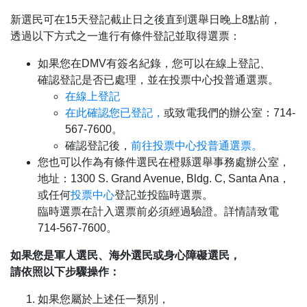
新選民可在15天登記截止日之後直到選舉日晚上8點前，
透過以下方式之一進行有條件登記並取得選票：
如果您在DMV有簽名紀錄，您可以在線上登記、
確認登記是否已處理，並在投票中心投普通選票。
在線上登記
在此確認您已登記，
或致電我們的辦公室：714-
567-7600。
確認登記後，
前往投票中心投普通選票。
您也可以作為有條件選民在橙縣選舉事務處辦公室，
地址：1300 S. Grand Avenue, Bldg. C, Santa Ana，
或任何
投票中心
登記並投臨時選票。
臨時選票在計入選票前必須經過驗證。詳情請致電
714-567-7600。
如果您是軍人選民、海外選民或身心障礙選民，
請依照以下步驟操作：
如果您屬於上述任一類別，