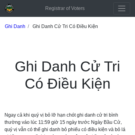
Registrar of Voters
Ghi Danh
Ghi Danh Cử Tri Có Điều Kiện
Ghi Danh Cử Tri
Có Điều Kiện
Ngay cả khi quý vị bỏ lỡ hạn chót ghi danh cử tri bình
thường váo lúc 11:59 giờ 15 ngày trước Ngày Bầu Cử,
quý vị vẫn có thể ghi danh bỏ phiếu có điều kiện và bỏ lá