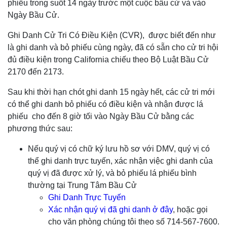
phiếu trong suốt 14 ngày trước một cuộc bầu cử và vào
Ngày Bầu Cử.
Ghi Danh Cử Tri Có Điều Kiện (CVR), được biết đến như
là ghi danh và bỏ phiếu cùng ngày, đã có sẵn cho cử tri hội
đủ điều kiện trong California chiếu theo Bộ Luật Bầu Cử
2170 đến 2173.
Sau khi thời hạn chót ghi danh 15 ngày hết, các cử tri mới
có thể ghi danh bỏ phiếu có điều kiện và nhận được lá
phiếu cho đến 8 giờ tối vào Ngày Bầu Cử bằng các
phương thức sau:
Nếu quý vị có chữ ký lưu hồ sơ với DMV, quý vị có
thể ghi danh trực tuyến, xác nhận việc ghi danh của
quý vị đã được xử lý, và bỏ phiếu lá phiếu bình
thường tại Trung Tâm Bầu Cử
Ghi Danh Trực Tuyến
Xác nhận quý vị đã ghi danh ở đây
, hoặc gọi
cho văn phòng chúng tôi theo số 714-567-7600.