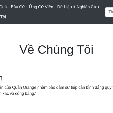
 Quả
Bầu Cử
Ửng Cử Viên
Dữ Liệu & Nghiên Cứu
Tôi
Về Chúng Tôi
h
ân của Quận Orange nhằm bảo đảm sự tiếp cận bình đẳng quy tr
nh xác và công bằng."