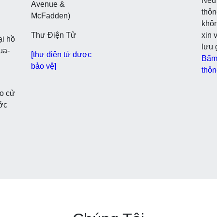
Nếu 
Avenue &
thông
McFadden)
khô
Thư Điện Tử
xin 
ại hồ
lưu 
ua-
[thư điện tử được
Bấm 
bảo vệ]
thông
o cử
ước