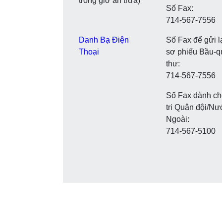
trong giờ ăn trưa)
Số Fax:
714-567-7556
Danh Bạ Điện
Số Fax để gửi l
Thoại
sơ phiếu Bầu-q
thư:
714-567-7556
Số Fax dành ch
tri Quân đội/N
Ngoài:
714-567-5100