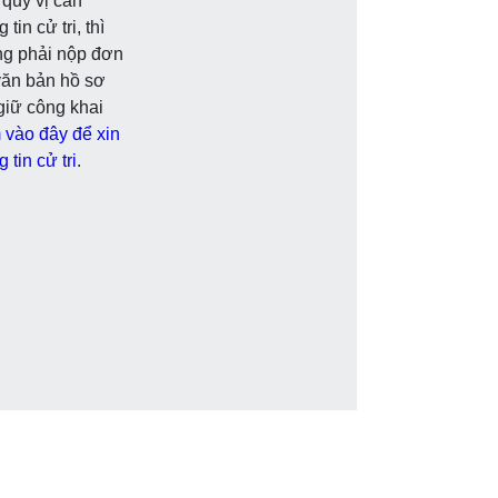
quý vị cần
 tin cử tri, thì
ng phải nộp đơn
văn bản hồ sơ
giữ công khai
vào đây để xin
 tin cử tri
.