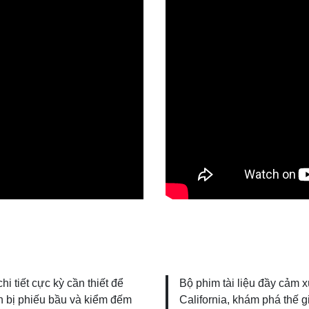
 tiết cực kỳ cần thiết để
Bộ phim tài liệu đầy cảm 
n bị phiếu bầu và kiểm đếm
California, khám phá thế 