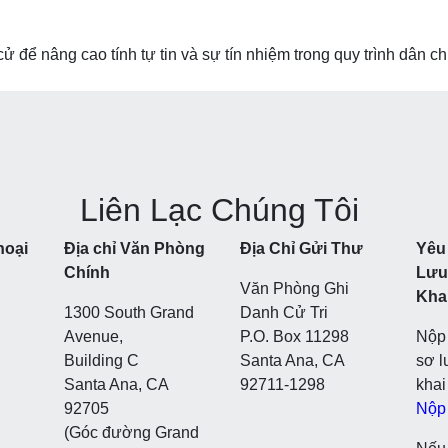
ử để nâng cao tính tự tin và sự tín nhiệm trong quy trình dân ch
Liên Lạc Chúng Tôi
hoại
Địa chỉ Văn Phòng
Địa Chỉ Gửi Thư
Yêu
Chính
Lưu
Văn Phòng Ghi
Kha
1300 South Grand
Danh Cử Tri
Avenue,
P.O. Box 11298
Nộp 
Building C
Santa Ana, CA
sơ l
Santa Ana, CA
92711-1298
khai
92705
Nộp
(Góc đường Grand