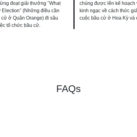
 từng đoạt giải thưởng "What
chúng được lên kế hoạch v
y Election" (Những điều cần
kinh ngạc về cách thức gi
u cử ở Quận Orange) đi sâu
cuộc bầu cử ở Hoa Kỳ và c
iệc tổ chức bầu cử.
FAQs