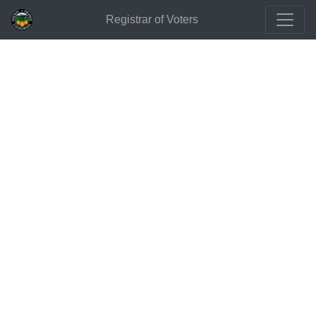
Registrar of Voters
投票
選舉行政計畫
選舉行政計畫
EAP
選舉行政計畫更新
用您的聲音為選民選擇發聲