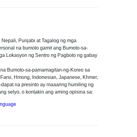
 Nepali, Punjabi at Tagalog ng mga
personal na bumoto gamit ang Bumoto-sa-
Mga Lokasyon ng Sentro ng Pagboto ng gabay
ta na Bumoto-sa-pamamagitan-ng-Koreo sa
 Farsi, Hmong, Indonesian, Japanese, Khmer,
-dapat na presinto ay maaaring humiling ng
g selyo, o kontakin ang aming opisina sa:
anguage