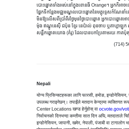
បោះឆ្នោតទាំងអស់នៅក្នុងខោនធី Orange។ អ្នកក៏អា
ផ្នែកទីកន្លែងមជ្ឈមណ្ឌលបោះឆ្នោតនៃមគ្គុទ្ទេសក៍ណែនា
មិនឱ្យលើសពីប្រាំពីរថ្ងៃមុនថ្ងៃបោះឆ្នោត អ្នកបោះឆ្ន
ម៉ុង ឥណ្ឌូនេស៊ី ជប៉ុន ខ្មែរ នេប៉ាល់ ពុនចាប ឬតាហ្គា
សន្លឹកឆ្នោតយោង (គំរូ) ដែលបានបកប្រែតាមរយៈកាតប
(714) 5
Nepali
योग्य प्रिसिन्क्टहरूका लागि फारसी, हमोङ, इन्डोनेसियन,
उपलब्ध गराइनेछन्। तपाईंले मतदान केन्द्रमा व्यक्तिगत र
Center Locations खण्ड हेर्नुहोस् वा
ocvote.gov/vot
निर्वाचनको दिनभन्दा कम्तीमा सात दिन अघि, मतदाताले चिन
इन्डोनेसियन, जापानी, खमेर, नेपाली, पंजाबी वा टागालोग भ