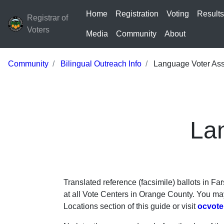
Home
Registration
Voting
Result
Registrar of
Voters
Media
Community
About
Community
Bilingual Outreach Info
Language Voter Ass
La
Translated reference (facsimile) ballots in F
at all Vote Centers in Orange County. You may 
Locations section of this guide or visit
ocvote