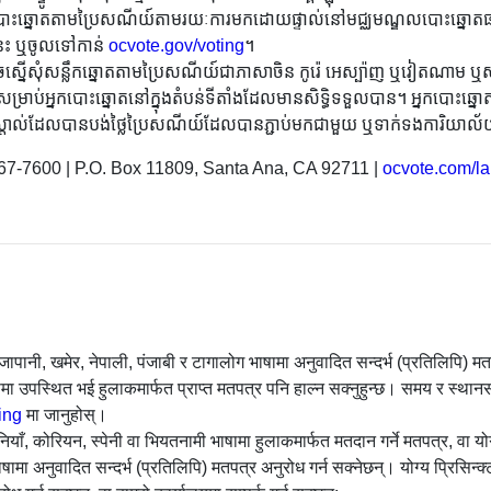
ចបោះឆ្នោតតាមប្រៃសណីយ៍តាមរយៈការមកដោយផ្ទាល់នៅមជ្ឈមណ្ឌលបោះឆ្នោតផង
ំនេះ ឬចូលទៅកាន់
ocvote.gov/voting
។
ោតអាចស្នើសុំសន្លឹកឆ្នោតតាមប្រៃសណីយ៍ជាភាសាចិន កូរ៉េ អេស្ប៉ាញ ឬវៀតណាម ឬ
ឡុក សម្រាប់អ្នកបោះឆ្នោតនៅក្នុងតំបន់ទីតាំងដែលមានសិទ្ធិទទួលបាន។ អ្នកបោះឆ្ន
៉ុស្តាល់ដែលបានបង់ថ្លៃប្រៃសណីយ៍ដែលបានភ្ជាប់មកជាមួយ ឬទាក់ទងការិយ
67-7600 | P.O. Box 11809, Santa Ana, CA 92711 |
ocvote.com/l
 जापानी, खमेर, नेपाली, पंजाबी र टागालोग भाषामा अनुवादित सन्दर्भ (प्रतिलिपि)
ूपमा उपस्थित भई हुलाकमार्फत प्राप्त मतपत्र पनि हाल्न सक्नुहुन्छ। समय र स्थान
ing
मा जानुहोस्।
ियाँ, कोरियन, स्पेनी वा भियतनामी भाषामा हुलाकमार्फत मतदान गर्ने मतपत्र, वा 
ाषामा अनुवादित सन्दर्भ (प्रतिलिपि) मतपत्र अनुरोध गर्न सक्नेछन्। योग्य प्रिसि