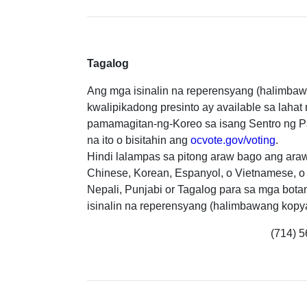
Tagalog
Ang mga isinalin na reperensyang (halimbaw
kwalipikadong presinto ay available sa laha
pamamagitan-ng-Koreo sa isang Sentro ng P
na ito o bisitahin ang
ocvote.gov/voting
.
Hindi lalampas sa pitong araw bago ang ara
Chinese, Korean, Espanyol, o Vietnamese, o 
Nepali, Punjabi or Tagalog para sa mga bota
isinalin na reperensyang (halimbawang kopy
(714) 5