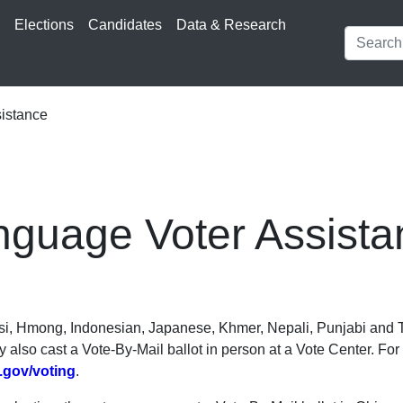
s
Elections
Candidates
Data & Research
istance
nguage Voter Assista
arsi, Hmong, Indonesian, Japanese, Khmer, Nepali, Punjabi and Ta
also cast a Vote-By-Mail ballot in person at a Vote Center. For 
.gov/voting
.