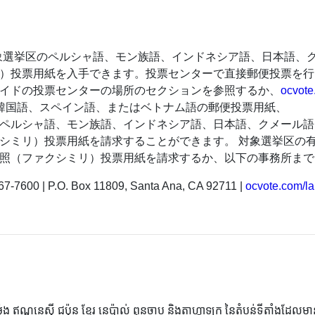
、対象選挙区のペルシャ語、モン族語、インドネシア語、日本語、
）投票用紙を入手できます。投票センターで直接郵便投票を行
イドの投票センターの場所のセクションを参照するか、
ocvote
韓国語、スペイン語、またはベトナム語の郵便投票用紙、
ペルシャ語、モン族語、インドネシア語、日本語、クメール語
シミリ）投票用紙を請求することができます。 対象選挙区の
照（ファクシミリ）投票用紙を請求するか、以下の事務所まで
67-7600 | P.O. Box 11809, Santa Ana, CA 92711 |
ocvote.com/l
ុង ឥណ្ឌូនេស៊ី ជប៉ុន ខ្មែរ នេប៉ាល់ ពុនចាប និងតាហ្គាឡុក នៃតំបន់ទីតាំងដែល