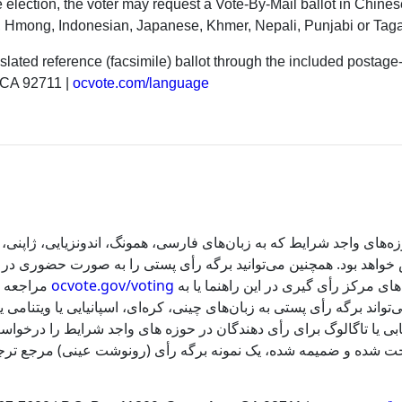
e election, the voter may request a Vote-By-Mail ballot in Chin
si, Hmong, Indonesian, Japanese, Khmer, Nepali, Punjabi or Tagalo
slated reference (facsimile) ballot through the included postage-p
 CA 92711 |
ocvote.com/language
های واجد شرایط که به زبان‌های فارسی، همونگ، اندونزیایی، ژاپنی، خ
 بود. همچنین می‌توانید برگه رأی پستی را به صورت حضوری در یک مرکز رأی گیری تحو
مراجعه .
ocvote.gov/voting
 مرکز رأی گیری در این راهنما یا به
‌تواند برگه رأی پستی به زبان‌های چینی، کره‌ای، اسپانیایی یا ویتنام
نجابی یا تاگالوگ برای رأی دهندگان در حوزه های واجد شرایط را درخوا
اخت شده و ضمیمه شده، یک نمونه برگه رأی (رونوشت عینی) مرجع ترجمه