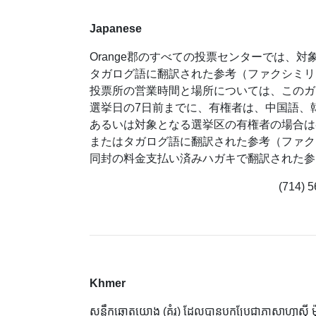
Japanese
Orange郡のすべての投票センターでは
タガログ語に翻訳された参考（ファクシミリ
投票所の営業時間と場所については、このガ
選挙日の7日前までに、有権者は、中国語、
あるいは対象となる選挙区の有権者の場合は
またはタガログ語に翻訳された参考（ファク
同封の料金支払い済みハガキで翻訳された参
(714) 5
Khmer
សន្លឹកឆ្នោតយោង (គំរូ) ដែលបានបកប្រែជាភាសាហ្វាស៊ី ម៉