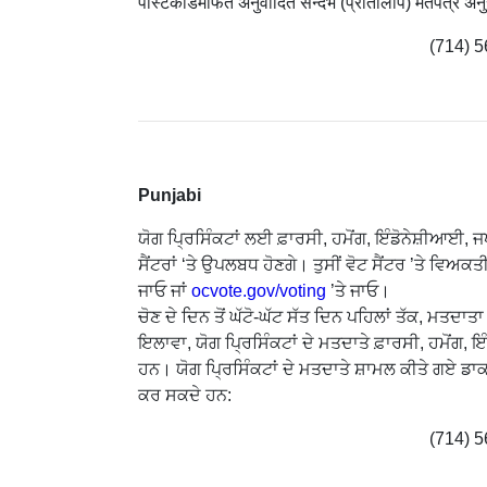
पोस्टकार्डमार्फत अनुवादित सन्दर्भ (प्रतिलिपि) मतपत्र अनुरो
(714) 5
Punjabi
ਯੋਗ ਪ੍ਰਿਸਿੰਕਟਾਂ ਲਈ ਫ਼ਾਰਸੀ, ਹਮੋਂਗ, ਇੰਡੋਨੇਸ਼ੀਆਈ, 
ਸੈਂਟਰਾਂ ‘ਤੇ ਉਪਲਬਧ ਹੋਣਗੇ। ਤੁਸੀਂ ਵੋਟ ਸੈਂਟਰ ’ਤੇ ਵਿ
ਜਾਓ ਜਾਂ
ocvote.gov/voting
’ਤੇ ਜਾਓ।
ਚੋਣ ਦੇ ਦਿਨ ਤੋਂ ਘੱਟੋ-ਘੱਟ ਸੱਤ ਦਿਨ ਪਹਿਲਾਂ ਤੱਕ, ਮਤਦ
ਇਲਾਵਾ, ਯੋਗ ਪ੍ਰਿਸਿੰਕਟਾਂ ਦੇ ਮਤਦਾਤੇ ਫ਼ਾਰਸੀ, ਹਮੋਂਗ,
ਹਨ। ਯੋਗ ਪ੍ਰਿਸਿੰਕਟਾਂ ਦੇ ਮਤਦਾਤੇ ਸ਼ਾਮਲ ਕੀਤੇ ਗਏ ਡ
ਕਰ ਸਕਦੇ ਹਨ:
(714) 5