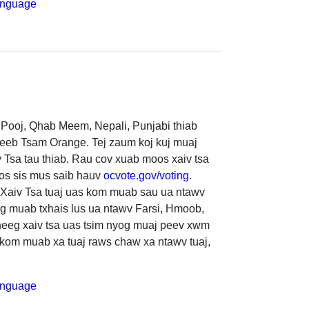
anguage
j Pooj, Qhab Meem, Nepali, Punjabi thiab
heeb Tsam Orange. Tej zaum koj kuj muaj
Tsa tau thiab. Rau cov xuab moos xaiv tsa
los sis mus saib hauv
ocvote.gov/voting
.
v Xaiv Tsa tuaj uas kom muab sau ua ntawv
ug muab txhais lus ua ntawv Farsi, Hmoob,
 neeg xaiv tsa uas tsim nyog muaj peev xwm
 kom muab xa tuaj raws chaw xa ntawv tuaj,
anguage