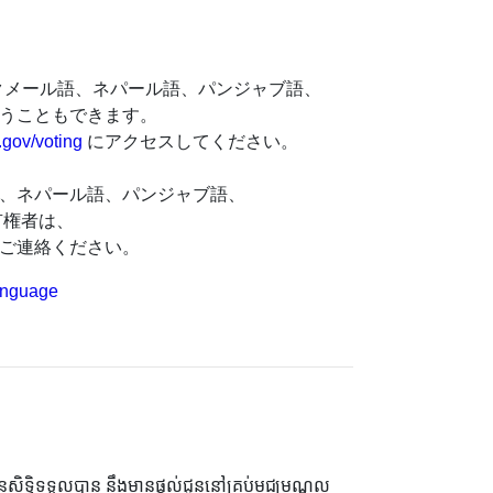
クメール語、ネパール語、パンジャブ語、
うこともできます。
.gov/voting
にアクセスしてください。
、ネパール語、パンジャブ語、
有権者は、
ご連絡ください。
anguage
មានសិទ្ធិទទួលបាន នឹងមានផ្តល់ជូននៅគ្រប់មជ្ឈមណ្ឌល