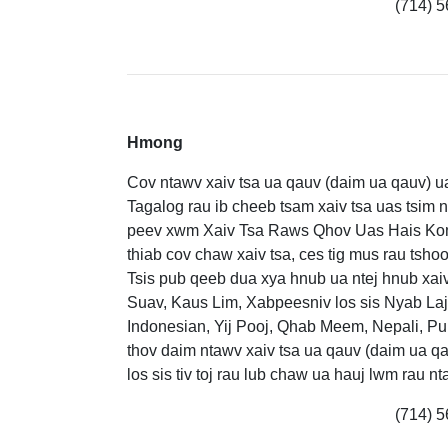
(714) 5
Hmong
Cov ntawv xaiv tsa ua qauv (daim ua qauv) u
Tagalog rau ib cheeb tsam xaiv tsa uas tsi
peev xwm Xaiv Tsa Raws Qhov Uas Hais Kom X
thiab cov chaw xaiv tsa, ces tig mus rau ts
Tsis pub qeeb dua xya hnub ua ntej hnub xai
Suav, Kaus Lim, Xabpeesniv los sis Nyab Laj,
Indonesian, Yij Pooj, Qhab Meem, Nepali, Pu
thov daim ntawv xaiv tsa ua qauv (daim ua q
los sis tiv toj rau lub chaw ua hauj lwm rau n
(714) 5