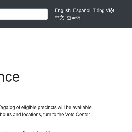
English
Español
Tiếng Việt
中文
한국어
nce
galog of eligible precincts will be available
hours and locations, turn to the Vote Center