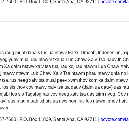
67-7600 | P.O. Box 11809, Santa Ana, CA 92711 |
ocvote.com/l
as raug muab txhais lus ua ntawv Farsi, Hmoob, Indonesian, Yi
m nyog yuav muaj rau ntawm txhua Lub Chaw Xaiv Tsa hauv Ib C
a daim ntawv xaiv tsa tuaj rau koj rau ntawm Lub Chaw Xaiv 
hooj ntawv ntawm Lub Chaw Xaiv Tsa ntawm phau ntawv qhia no 
v tsa, tus neeg xaiv tsa muaj peev xwm thov kom xa daim ntaw
 los sis thov cov ntawv xaiv tsa ua qauv (daim ua qauv) uas ra
njabi los sis Tagalog rau cov neeg xaiv tsa uas tsim nyog. Cov
auv) uas raug muab txhais ua nws hom lus los ntawm qhov hais
tawm:
67-7600 | P.O. Box 11809, Santa Ana, CA 92711 |
ocvote.com/l