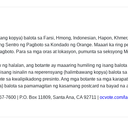
ang kopya) balota sa Farsi, Hmong, Indonesian, Hapon, Khmer,
t ng Sentro ng Pagboto sa Kondado ng Orange. Maaari ka ring 
agboto. Para sa mga oras at lokasyon, pumunta sa seksyong 
w ng halalan, ang botante ay maaaring humiling ng isang balo
isang isinalin na reperensyang (halimbawang kopya) balota sa
nte sa kwalipikadong presinto. Ang mga botante sa mga karapat
a) balota sa pamamagitan ng kasamang postcard na bayad na an
67-7600 | P.O. Box 11809, Santa Ana, CA 92711 |
ocvote.com/l