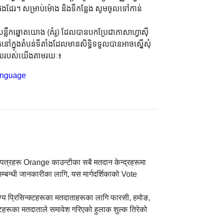
ដែរ។ សម្រាប់ម៉ោង និងទីកន្លែង សូមចូលទៅកាន់
សន្លឹកឆ្នោតយោង (គំរូ) ដែលបានបកប្រែជាភាសាហ្វាស៊ី
ោតនៅក្នុងតំបន់ទីតាំងដែលមានសិទ្ធិទទួលបានអាចស្នើសុំ
ាល័យរបស់យើងតាមរយៈ៖
anguage
 मतपत्रहरू Orange काउन्टीका सबै मतदान केन्द्रहरूमा
सम्बन्धी जानकारीका लागि, यस मार्गदर्शिकाको Vote
योग्य प्रिसिन्क्टहरूका मतदाताहरूका लागि फारसी, हमोङ,
न्क्टहरूका मतदाताले समावेश गरिएको हुलाक शुल्क तिरेको