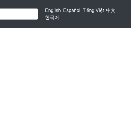
English
Español
Tiếng Việt
中文
한국어