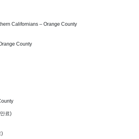
ern Californians – Orange County
Orange County
County
기 만료)
료)