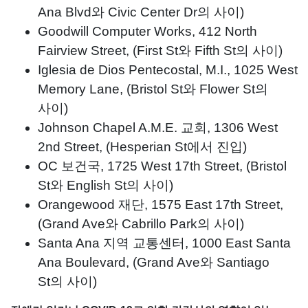
Ana Blvd와 Civic Center Dr의 사이)
Goodwill Computer Works, 412 North
Fairview Street, (First St와 Fifth St의 사이)
Iglesia de Dios Pentecostal, M.I., 1025 West
Memory Lane, (Bristol St와 Flower St의
사이)
Johnson Chapel A.M.E. 교회, 1306 West
2nd Street, (Hesperian St에서 진입)
OC 보건국, 1725 West 17th Street, (Bristol
St와 English St의 사이)
Orangewood 재단, 1575 East 17th Street,
(Grand Ave와 Cabrillo Park의 사이)
Santa Ana 지역 교통센터, 1000 East Santa
Ana Boulevard, (Grand Ave와 Santiago
St의 사이)