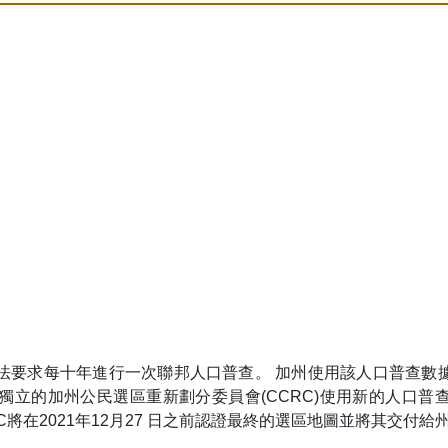
法要求每十年進行一次聯邦人口普查。 加州使用該人口普查數
獨立的加州公民選區重新劃分委員會(CCRC)使用新的人口普
將在2021年12月27 日之前認證最終的選區地圖並將其交付給