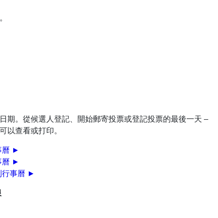
。
日期。從候選人登記、開始郵寄投票或登記投票的最後一天 –
可以查看或打印。
曆 ►
事曆
►
制行事曆 ►
限