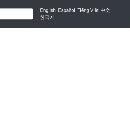
English
Español
Tiếng Việt
中文
한국어