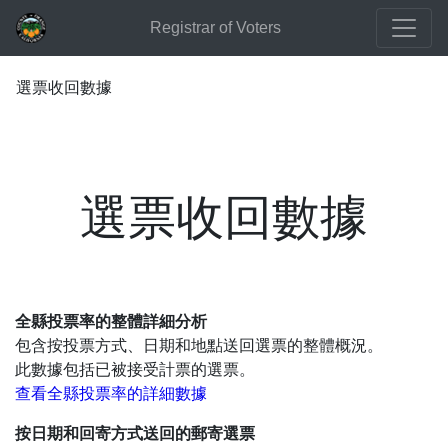
Registrar of Voters
選票收回數據
選票收回數據
全縣投票率的整體詳細分析
包含按投票方式、日期和地點送回選票的整體概況。
此數據包括已被接受計票的選票。
查看全縣投票率的詳細數據
按日期和回寄方式送回的郵寄選票