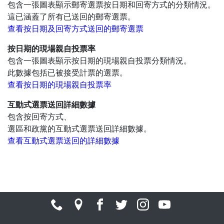
包含一張圖表顯示郵寄選票按日期和回寄方式的分類情況。
這已涵蓋了所有已送回的郵寄選票。
查看按日期及回寄方式送回的郵寄選票
按日期的現場親自投票率
包含一張圖表顯示按日期的現場親自投票分類情況。
此數據包括已被接受計票的選票。
查看按日期的現場親自投票率
互動式選票送回詳細數據
包含按回寄方式、
選區和政黨的互動式選票送回詳細數據。
查看互動式選票送回的詳細數據