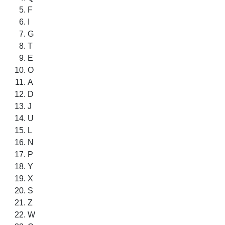
F
I
G
T
E
O
A
D
J
U
L
N
P
Y
X
S
Z
W