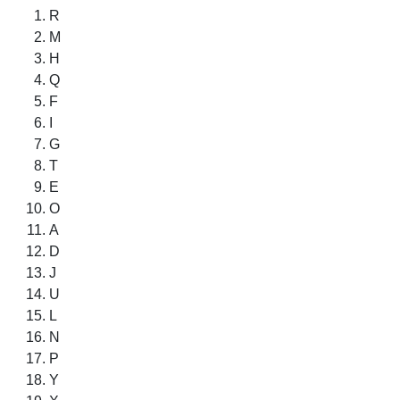
R
M
H
Q
F
I
G
T
E
O
A
D
J
U
L
N
P
Y