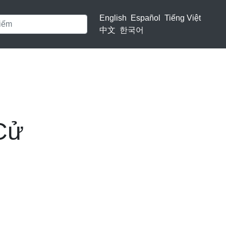
English
Español
Tiếng Việt
中文
한국어
Cử