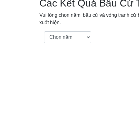
Các Kết Quả Bầu Cử 
Vui lòng chọn năm, bầu cử và vòng tranh cử b
xuất hiện.