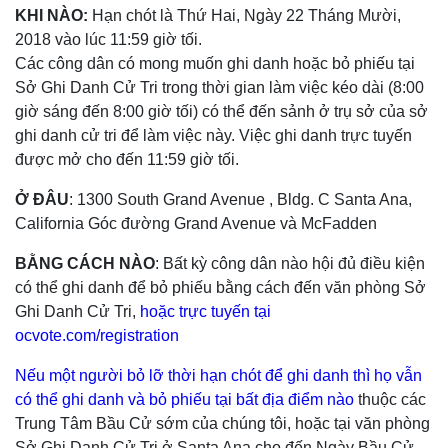
KHI NÀO:
Hạn chót là Thứ Hai, Ngày 22 Tháng Mười,
2018 vào lúc 11:59 giờ tối.
Các công dân có mong muốn ghi danh hoặc bỏ phiếu tại
Sở Ghi Danh Cử Tri trong thời gian làm việc kéo dài (8:00
giờ sáng đến 8:00 giờ tối) có thể đến sảnh ở trụ sở của sở
ghi danh cử tri để làm việc này. Việc ghi danh trực tuyến
được mở cho đến 11:59 giờ tối.
Ở ĐÂU
: 1300 South Grand Avenue , Bldg. C Santa Ana,
California Góc đường Grand Avenue và McFadden
BẰNG CÁCH NÀO
: Bất kỳ công dân nào hội đủ điều kiện
có thể ghi danh để bỏ phiếu bằng cách đến văn phòng Sở
Ghi Danh Cử Tri,
hoặc trực tuyến tại
ocvote.com/registration
Nếu một người bỏ lỡ thời hạn chót để ghi danh thì họ vẫn
có thể ghi danh và bỏ phiếu tại bất địa điểm nào
thuộc các
Trung Tâm Bầu Cử sớm của chúng tôi, hoặc tại văn phòng
Sở Ghi Danh Cử Tri ở Santa Ana cho đến Ngày Bầu Cử.