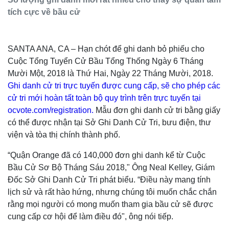
tích cực về bầu cử
SANTA ANA, CA – Hạn chót để ghi danh bỏ phiếu cho
Cuộc Tổng Tuyển Cử Bầu Tổng Thống Ngày 6 Tháng
Mười Một, 2018 là Thứ Hai, Ngày 22 Tháng Mười, 2018.
Ghi danh cử tri trực tuyến được cung cấp, sẽ cho phép các
cử tri mới hoàn tất toàn bộ quy trình trên trực tuyến tại
ocvote.com/registration.
Mẫu đơn ghi danh cử tri bằng giấy
có thể được nhận tại Sở Ghi Danh Cử Tri, bưu điện, thư
viện và tòa thị chính thành phố.
“Quận Orange đã có 140,000 đơn ghi danh kể từ Cuộc
Bầu Cử Sơ Bộ Tháng Sáu 2018," Ông Neal Kelley, Giám
Đốc Sở Ghi Danh Cử Tri phát biểu. “Điều này mang tính
lịch sử và rất hào hứng, nhưng chúng tôi muốn chắc chắn
rằng mọi người có mong muốn tham gia bầu cử sẽ được
cung cấp cơ hội để làm điều đó", ông nói tiếp.