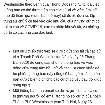
Westminster theo Lệnh của Thống Đốc rằng “…tối đa việc
thông báo có thể thực hiện cho các cử tri về việc làm thế
nào để tham gia (cuộc bầu cử này) sẽ được đưa ra, tập
trung sự chú ý cụ thể vào các nhu cầu của những cử tri có
rủi ro cao về COVID-19, các cá nhân khuyết tật, và những
cử tri có các nhu cầu đặc biệt:
Một bưu thiếp trực tiếp sẽ được gửi cho tất cả các cử
tri ở Thành Phố Westminster (vào Ngày 23 Tháng
Ba, 2020) để cung cấp cho họ thông báo về việc
đóng cửa trung tâm bầu cử và các lựa chọn khác để
bỏ phiếu (thông báo này cũng sẽ bao gồm các phiên
bản được biên dịch cho các cử tri có yêu cầu trợ giúp
song ngữ)
Một thông báo qua email sẽ được gửi cho tất cả cử
tri (những người có email trong hồ sơ cử tri của họ) ở
Thành Phố Westminster (vào Thứ Hai, Ngày 23