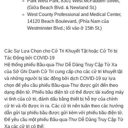
Park West Park, 8301 West McFadden Street,
(Giữa Beach Blvd. & Newland St.)
West County Professional and Medical Center,
14120 Beach Boulevard, (Phía Nam của
Westminster Blvd.; lối vào ở 15th St.)
Các Sự Lựa Chọn cho Cử Tri Khuyết Tật hoặc Cử Tri bị
Tác Động bởi COVID-19
Hệ thống phiếu Bầu-qua-Thư Dễ Dàng Truy Cập Từ Xa
của Sở Ghi Danh Cử Tri cung cấp cho các cử tri khuyết tật
và những người bị tác động bởi dịch COVID-19 sự lựa
chọn để yêu cầu phiếu Bầu-qua-Thư được gửi đến theo
dạng điện tử. Phiếu bầu điện tử có thể được tải xuống máy
vi tính của cử tri, đánh dấu bằng thiết bị hỗ trợ của chính
cử tri và rồi được in ra. Các cử tri nên tuân theo các hướng
dẫn gửi lại phiếu bầu được gửi kèm với phiếu bầu điện tử.
Để yêu cầu một phiếu Bầu-qua-Thư Dễ Dàng Truy Cập Từ
Xa các cử tri có thể: