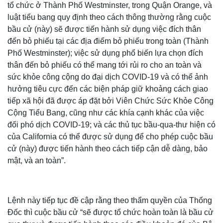
tổ chức ở Thành Phố Westminster, trong Quận Orange, và
luật tiểu bang quy định theo cách thông thường rằng cuộc
bầu cử (này) sẽ được tiến hành sử dụng việc đích thân
đến bỏ phiếu tại các địa điểm bỏ phiếu trong toàn (Thành
Phố Westminster); việc sử dụng phổ biến lựa chọn đích
thân đến bỏ phiếu có thể mang tới rủi ro cho an toàn và
sức khỏe công cộng do đại dịch COVID-19 và có thể ảnh
hưởng tiêu cực đến các biện pháp giữ khoảng cách giao
tiếp xã hội đã được áp đặt bởi Viên Chức Sức Khỏe Công
Cộng Tiểu Bang, cũng như các khía cạnh khác của việc
đối phó dịch COVID-19; và các thủ tục bầu-qua-thư hiện có
của California có thể được sử dụng để cho phép cuộc bầu
cử (này) được tiến hành theo cách tiếp cận dễ dàng, bảo
mật, và an toàn”.
Lệnh này tiếp tục đề cập rằng theo thẩm quyền của Thống
Đốc thì cuộc bầu cử “sẽ được tổ chức hoàn toàn là bầu cử