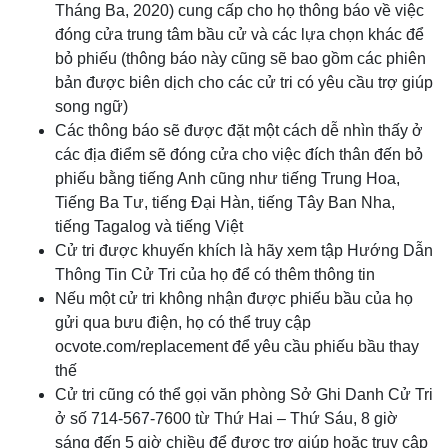
Tháng Ba, 2020) cung cấp cho họ thông báo về việc
đóng cửa trung tâm bầu cử và các lựa chọn khác để
bỏ phiếu (thông báo này cũng sẽ bao gồm các phiên
bản được biên dịch cho các cử tri có yêu cầu trợ giúp
song ngữ)
Các thông báo sẽ được đặt một cách dễ nhìn thấy ở
các địa điểm sẽ đóng cửa cho việc đích thân đến bỏ
phiếu bằng tiếng Anh cũng như tiếng Trung Hoa,
Tiếng Ba Tư, tiếng Đại Hàn, tiếng Tây Ban Nha,
tiếng Tagalog và tiếng Việt
Cử tri được khuyến khích là hãy xem tập Hướng Dẫn
Thông Tin Cử Tri của họ để có thêm thông tin
Nếu một cử tri không nhận được phiếu bầu của họ
gửi qua bưu điện, họ có thể truy cập
ocvote.com/replacement để yêu cầu phiếu bầu thay
thế
Cử tri cũng có thể gọi văn phòng Sở Ghi Danh Cử Tri
ở số 714-567-7600 từ Thứ Hai – Thứ Sáu, 8 giờ
sáng đến 5 giờ chiều để được trợ giúp hoặc truy cập