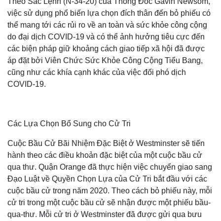
Theo Sắc Lệnh (N-34-20) của Thống Đốc Gavin Newsom,
việc sử dụng phổ biến lựa chọn đích thân đến bỏ phiếu có
thể mang tới các rủi ro về an toàn và sức khỏe công cộng
do đại dịch COVID-19 và có thể ảnh hưởng tiêu cực đến
các biện pháp giữ khoảng cách giao tiếp xã hội đã được
áp đặt bởi Viên Chức Sức Khỏe Công Cộng Tiểu Bang,
cũng như các khía cạnh khác của việc đối phó dịch
COVID-19.
Các Lựa Chọn Bổ Sung cho Cử Tri
Cuộc Bầu Cử Bãi Nhiệm Đặc Biệt ở Westminster sẽ tiến
hành theo các điều khoản đặc biệt của một cuộc bầu cử
qua thư. Quận Orange đã thực hiện việc chuyển giao sang
Đạo Luật về Quyền Chọn Lựa của Cử Tri bắt đầu với các
cuộc bầu cử trong năm 2020. Theo cách bỏ phiếu này, mỗi
cử tri trong một cuộc bầu cử sẽ nhận được một phiếu bầu-
qua-thư. Mỗi cử tri ở Westminster đã được gửi qua bưu