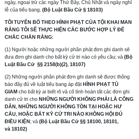
ngày, ngoại trừ các ngày Thứ Bảy, Chủ Nhật và ngày nghỉ
lễ của tiểu bang.
(Bộ Luật Bầu Cử § 18103)
TÔI TUYÊN BỐ THEO HÌNH PHẠT CỦA TỘI KHAI MAN
RẰNG TÔI SẼ THỰC HIỆN CÁC BƯỚC HỢP LÝ ĐỂ
CHẮC CHẮN RẰNG:
(1) Người hoặc những người phân phát đơn ghi danh sẽ
đưa đơn ghi danh cho bất kỳ cử tri nào có yêu cầu; và
(Bộ
Luật Bầu Cử
§§ 2158(b)(2), 18107)
(2) Những người phân phát đơn ghi danh sẽ được thông
báo đầy đủ về luật tiểu bang áp đặt
HÌNH PHẠT TÙ
GIAM
cho bất kỳ ai biết rõ và cố tình hoàn tất các đơn ghi
danh cử tri cho
NHỮNG NGƯỜI KHÔNG PHẢI LÀ CÔNG
DÂN, NHỮNG NGƯỜI KHÔNG TỒN TẠI HOẶC HƯ
CẤU, HOẶC BẤT KỲ CỬ TRI NÀO KHÔNG HỘI ĐỦ
ĐIỀU KIỆN
; và
(Bộ Luật Bầu Cử §§ 18100, 18101,
và 18102)