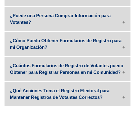
¿Puede una Persona Comprar Información para
Votantes?
¿Cómo Puedo Obtener Formularios de Registro para
mi Organización?
¿Cuántos Formularios de Registro de Votantes puedo
Puedes acceder a más
Obtener para Registrar Personas en mi Comunidad?
información sobre el Programa de la Secretaría
Puedes acceder a más
de Estado aquí
información sobre el Programa de la Secretaría
¿Qué Acciones Toma el Registro Electoral para
de Estado aquí
Mantener Registros de Votantes Correctos?
Puedes obtener
información adicional en nuestra sección
Puedes obtener
Registro Confidencial de Votantes.
información adicional en nuestra sección
Registro Confidencial de Votantes.